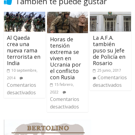
También te puede gustar
Al Qaeda
La A.F.A.
Horas de
crea una
también
tensión
nueva rama
puso su Jefe
extrema se
terrorista en
de Policía en
viven en
India
Rosario
Ucrania por
el conflicto
10 septiembre,
25 junio, 2017
con Rusia
Comentarios
2014
Comentarios
desactivados
15 febrero,
desactivados
2022
Comentarios
desactivados