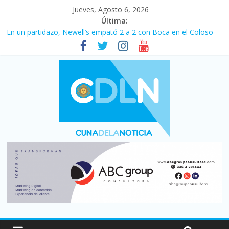
Jueves, Agosto 6, 2026
Última:
En un partidazo, Newell’s empató 2 a 2 con Boca en el Coloso
del Parque
Vacaciones de invierno con más movimiento y consumo
turístico: 4,6 millones de personas viajaron por el país, un 5,9%
más que en 2025
Fuerte caída de la venta de autos usados en julio: bajó un 12,6%
interanual
Central venció 1 a 0 al River de Coudet en el Monumental
Pullaro mejora sus relaciones con el Gobierno nacional