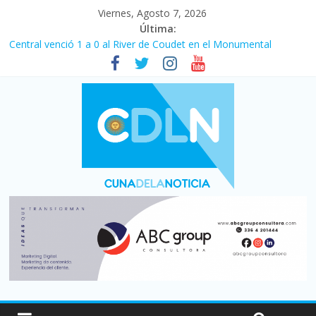
Viernes, Agosto 7, 2026
Última:
Central venció 1 a 0 al River de Coudet en el Monumental
La morosidad alcanzó su nivel más alto en dos décadas y ya
afecta a 400 mil deudores en Santa Fe
Desde que asumió Milei cerraron 41.000 kioscos: el sector
denuncia crisis como en 2001
Vacaciones de invierno con más movimiento y consumo
turístico: 4,6 millones de personas viajaron por el país, un 5,9%
más que en 2025
Fuerte caída de la venta de autos usados en julio: bajó un 12,6%
interanual