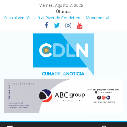
Viernes, Agosto 7, 2026
Última:
Central venció 1 a 0 al River de Coudet en el Monumental
La morosidad alcanzó su nivel más alto en dos décadas y ya
afecta a 400 mil deudores en Santa Fe
Desde que asumió Milei cerraron 41.000 kioscos: el sector
denuncia crisis como en 2001
Vacaciones de invierno con más movimiento y consumo
turístico: 4,6 millones de personas viajaron por el país, un 5,9%
más que en 2025
Fuerte caída de la venta de autos usados en julio: bajó un 12,6%
interanual