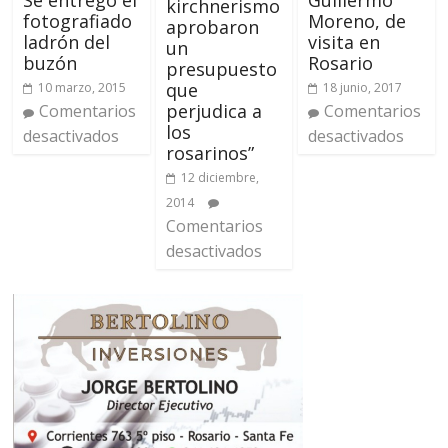
Guillermo
Se entregó el
kirchnerismo
Moreno, de
fotografiado
aprobaron
visita en
ladrón del
un
Rosario
buzón
presupuesto
que
18 junio, 2017
10 marzo, 2015
perjudica a
Comentarios
Comentarios
los
desactivados
desactivados
rosarinos”
12 diciembre,
2014
Comentarios
desactivados