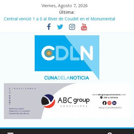
Viernes, Agosto 7, 2026
Última:
Central venció 1 a 0 al River de Coudet en el Monumental
La morosidad alcanzó su nivel más alto en dos décadas y ya
afecta a 400 mil deudores en Santa Fe
Desde que asumió Milei cerraron 41.000 kioscos: el sector
denuncia crisis como en 2001
Vacaciones de invierno con más movimiento y consumo
turístico: 4,6 millones de personas viajaron por el país, un 5,9%
más que en 2025
Fuerte caída de la venta de autos usados en julio: bajó un 12,6%
interanual