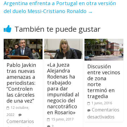
Argentina enfrenta a Portugal en otra versión
del duelo Messi-Cristiano Ronaldo
→
También te puede gustar
«La Jueza
Pablo Javkin
Discusión
Alejandra
tras nuevas
entre vecinos
Rodenas ha
amenazas a
de zona
trabajado
periodistas:
norte
para dar
“Controlen
terminó en
impunidad al
las cárceles
tragedia
negocio del
de una vez”
1 junio, 2016
narcotráfico
12 octubre,
Comentarios
en Rosario»
2022
desactivados
15 junio, 2017
Comentarios
2