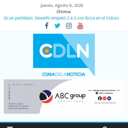
Jueves, Agosto 6, 2026
Última:
En un partidazo, Newell’s empató 2 a 2 con Boca en el Coloso
del Parque
Vacaciones de invierno con más movimiento y consumo
turístico: 4,6 millones de personas viajaron por el país, un 5,9%
más que en 2025
Fuerte caída de la venta de autos usados en julio: bajó un 12,6%
interanual
Central venció 1 a 0 al River de Coudet en el Monumental
Pullaro mejora sus relaciones con el Gobierno nacional