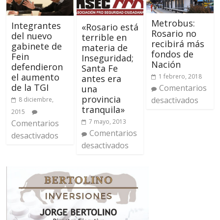
Metrobus:
Integrantes
«Rosario está
Rosario no
del nuevo
terrible en
recibirá más
gabinete de
materia de
fondos de
Fein
Inseguridad;
Nación
defendieron
Santa Fe
el aumento
1 febrero, 2018
antes era
de la TGI
Comentarios
una
provincia
desactivados
8 diciembre,
tranquila»
2015
7 mayo, 2013
Comentarios
Comentarios
desactivados
desactivados