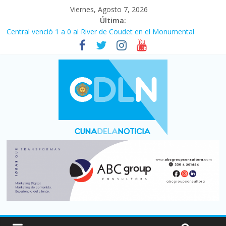
Viernes, Agosto 7, 2026
Última:
Central venció 1 a 0 al River de Coudet en el Monumental
La morosidad alcanzó su nivel más alto en dos décadas y ya
afecta a 400 mil deudores en Santa Fe
Desde que asumió Milei cerraron 41.000 kioscos: el sector
denuncia crisis como en 2001
Vacaciones de invierno con más movimiento y consumo
turístico: 4,6 millones de personas viajaron por el país, un 5,9%
más que en 2025
Fuerte caída de la venta de autos usados en julio: bajó un 12,6%
interanual