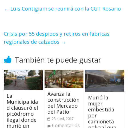
←
Luis Contigiani se reunirá con la CGT Rosario
Crisis por 55 despidos y retiros en fábricas
regionales de calzados
→
También te puede gustar
Avanza la
La
Murió la
construcción
Municipalida
mujer
del Mercado
d clausuró el
embestida
del Patio
picódromo
por
23 abril, 2017
ilegal donde
camioneta
Comentarios
murió un
policial que