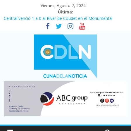
Viernes, Agosto 7, 2026
Última:
Central venció 1 a 0 al River de Coudet en el Monumental
La morosidad alcanzó su nivel más alto en dos décadas y ya
afecta a 400 mil deudores en Santa Fe
Desde que asumió Milei cerraron 41.000 kioscos: el sector
denuncia crisis como en 2001
Vacaciones de invierno con más movimiento y consumo
turístico: 4,6 millones de personas viajaron por el país, un 5,9%
más que en 2025
Fuerte caída de la venta de autos usados en julio: bajó un 12,6%
interanual