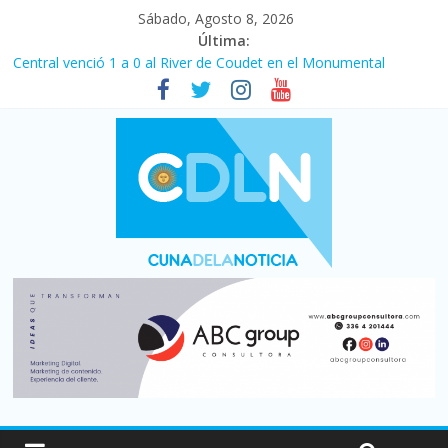
Sábado, Agosto 8, 2026
Última:
Central venció 1 a 0 al River de Coudet en el Monumental
La morosidad alcanzó su nivel más alto en dos décadas y ya
afecta a 400 mil deudores en Santa Fe
Desde que asumió Milei cerraron 41.000 kioscos: el sector
denuncia crisis como en 2001
Vacaciones de invierno con más movimiento y consumo
turístico: 4,6 millones de personas viajaron por el país, un 5,9%
más que en 2025
Fuerte caída de la venta de autos usados en julio: bajó un 12,6%
interanual