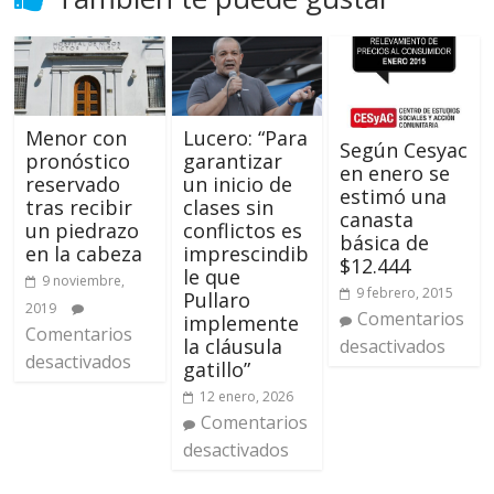
Menor con
Lucero: “Para
Según Cesyac
pronóstico
garantizar
en enero se
reservado
un inicio de
estimó una
tras recibir
clases sin
canasta
un piedrazo
conflictos es
básica de
en la cabeza
imprescindib
$12.444
le que
9 noviembre,
9 febrero, 2015
Pullaro
2019
Comentarios
implemente
Comentarios
la cláusula
desactivados
desactivados
gatillo”
12 enero, 2026
Comentarios
desactivados