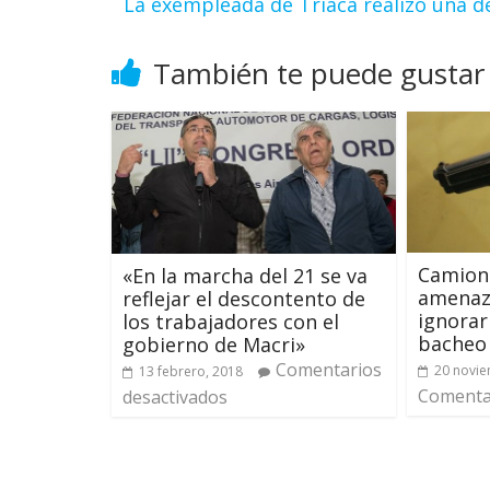
La exempleada de Triaca realizó una 
También te puede gustar
Camion
«En la marcha del 21 se va
amenazó
reflejar el descontento de
ignorar
los trabajadores con el
bacheo
gobierno de Macri»
Comentarios
20 novie
13 febrero, 2018
Comentar
desactivados