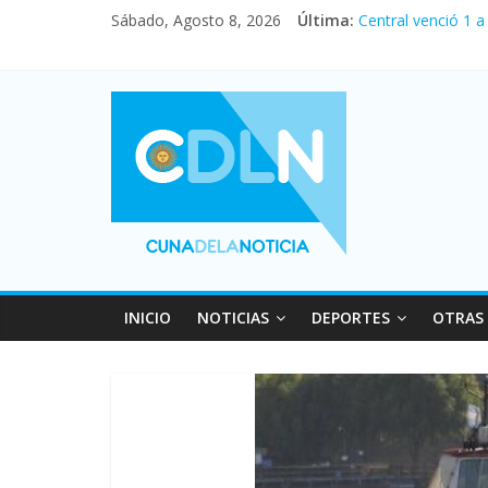
Sábado, Agosto 8, 2026
Última:
Central venció 1 
La morosidad alca
Desde que asumió 
Vacaciones de inv
Fuerte caída de la
INICIO
NOTICIAS
DEPORTES
OTRAS 