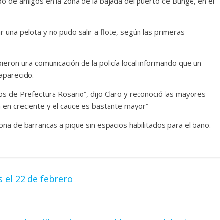
po de amigos en la zona de la bajada del puerto de Bunge, en el
car una pelota y no pudo salir a flote, según las primeras
bieron una comunicación de la policía local informando que un
aparecido.
os de Prefectura Rosario”, dijo Claro y reconoció las mayores
á en creciente y el cauce es bastante mayor”
ona de barrancas a pique sin espacios habilitados para el baño.
 el 22 de febrero