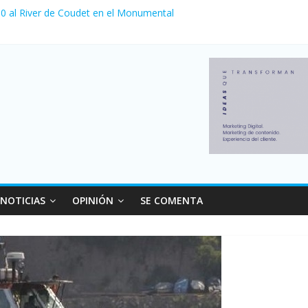
a 0 al River de Coudet en el Monumental
nzó su nivel más alto en dos décadas y ya afecta a 400 mil deudores
Milei cerraron 41.000 kioscos: el sector denuncia crisis como en 20
ierno con más movimiento y consumo turístico: 4,6 millones de perso
 venta de autos usados en julio: bajó un 12,6% interanual
NOTICIAS
OPINIÓN
SE COMENTA