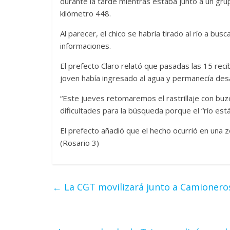
durante la tarde mientras estaba junto a un gru
kilómetro 448.
Al parecer, el chico se habría tirado al río a bus
informaciones.
El prefecto Claro relató que pasadas las 15 reci
joven había ingresado al agua y permanecía des
“Este jueves retomaremos el rastrillaje con buz
dificultades para la búsqueda porque el “río est
El prefecto añadió que el hecho ocurrió en una z
(Rosario 3)
←
La CGT movilizará junto a Camioneros