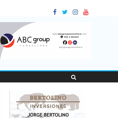
 en Santa Fe
01
nas viajaron por el país, un 5,9% más que en 2025