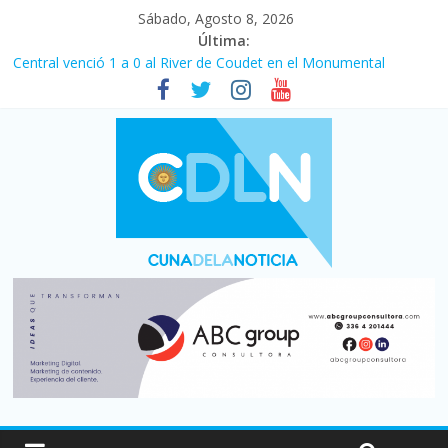
Sábado, Agosto 8, 2026
Última:
Central venció 1 a 0 al River de Coudet en el Monumental
La morosidad alcanzó su nivel más alto en dos décadas y ya
afecta a 400 mil deudores en Santa Fe
Desde que asumió Milei cerraron 41.000 kioscos: el sector
denuncia crisis como en 2001
Vacaciones de invierno con más movimiento y consumo
turístico: 4,6 millones de personas viajaron por el país, un 5,9%
más que en 2025
Fuerte caída de la venta de autos usados en julio: bajó un 12,6%
interanual