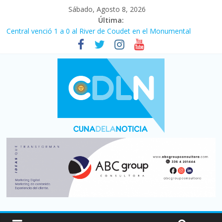
Sábado, Agosto 8, 2026
Última:
Central venció 1 a 0 al River de Coudet en el Monumental
La morosidad alcanzó su nivel más alto en dos décadas y ya
afecta a 400 mil deudores en Santa Fe
Desde que asumió Milei cerraron 41.000 kioscos: el sector
denuncia crisis como en 2001
Vacaciones de invierno con más movimiento y consumo
turístico: 4,6 millones de personas viajaron por el país, un 5,9%
más que en 2025
Fuerte caída de la venta de autos usados en julio: bajó un 12,6%
interanual