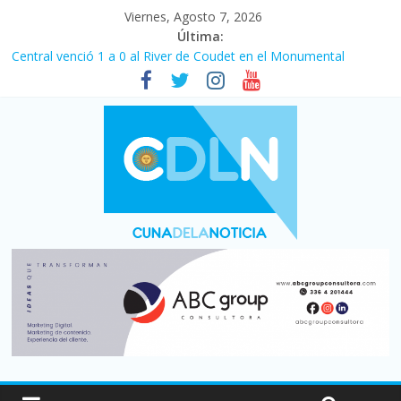
Viernes, Agosto 7, 2026
Última:
Central venció 1 a 0 al River de Coudet en el Monumental
La morosidad alcanzó su nivel más alto en dos décadas y ya
afecta a 400 mil deudores en Santa Fe
Desde que asumió Milei cerraron 41.000 kioscos: el sector
denuncia crisis como en 2001
Vacaciones de invierno con más movimiento y consumo
turístico: 4,6 millones de personas viajaron por el país, un 5,9%
más que en 2025
Fuerte caída de la venta de autos usados en julio: bajó un 12,6%
interanual