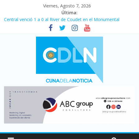
Viernes, Agosto 7, 2026
Última:
Central venció 1 a 0 al River de Coudet en el Monumental
La morosidad alcanzó su nivel más alto en dos décadas y ya
afecta a 400 mil deudores en Santa Fe
Desde que asumió Milei cerraron 41.000 kioscos: el sector
denuncia crisis como en 2001
Vacaciones de invierno con más movimiento y consumo
turístico: 4,6 millones de personas viajaron por el país, un 5,9%
más que en 2025
Fuerte caída de la venta de autos usados en julio: bajó un 12,6%
interanual