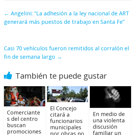
←
Angelini: “La adhesión a la ley nacional de ART
generará más puestos de trabajo en Santa Fe”
Casi 70 vehículos fueron remitidos al corralón el
fin de semana largo
→
También te puede gustar
El Concejo
Comerciante
En medio de
citará a
s del centro
una violenta
funcionarios
buscan
discusión
municipales
promociones
familiar un
por obras no