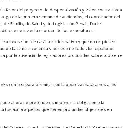
 a favor del proyecto de despenalización y 22 en contra. Cada
Luego de la primera semana de audiencias, el coordinador del
 de Familia, de Salud y de Legislación Penal , Daniel
idió que se invierta el orden de los expositores.
as reuniones son “de carácter informativo y que no requieren
idad de la cámara continúa y por eso no todos los diputados
mica por la ausencia de legisladores producidas sobre todo en el
: «Es como si para terminar con la pobreza matáramos a los
o que ahora se pretende es imponer la obligación o la
abortos aun a aquellos que tienen profundas objeciones en
o del Consejo Directivo Facultad de Derecho UCA):el embarazo