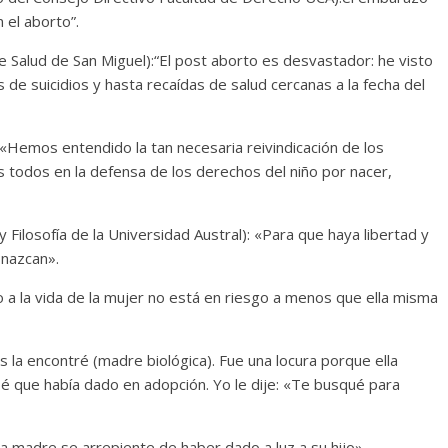
el aborto”.
e Salud de San Miguel):“El post aborto es desvastador: he visto
de suicidios y hasta recaídas de salud cercanas a la fecha del
 «Hemos entendido la tan necesaria reivindicación de los
 todos en la defensa de los derechos del niño por nacer,
 Filosofía de la Universidad Austral): «Para que haya libertad y
 nazcan».
o a la vida de la mujer no está en riesgo a menos que ella misma
la encontré (madre biológica). Fue una locura porque ella
 que había dado en adopción. Yo le dije: «Te busqué para
 madre se arrepiente de haber dado a luz a su hijo».