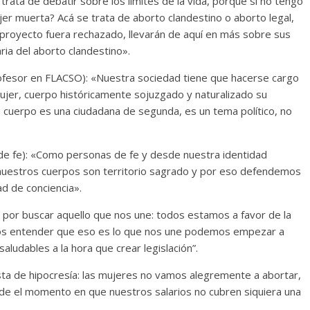
e trata de debatir sobre los límites de la vida, porque si no tengo
er muerta? Acá se trata de aborto clandestino o aborto legal,
ste proyecto fuera rechazado, llevarán de aquí en más sobre sus
ia del aborto clandestino».
Profesor en FLACSO): «Nuestra sociedad tiene que hacerse cargo
ujer, cuerpo históricamente sojuzgado y naturalizado su
 cuerpo es una ciudadana de segunda, es un tema político, no
de fe): «Como personas de fe y desde nuestra identidad
nuestros cuerpos son territorio sagrado y por eso defendemos
d de conciencia».
por buscar aquello que nos une: todos estamos a favor de la
emos entender que eso es lo que nos une podemos empezar a
udables a la hora que crear legislación”.
sta de hipocresía: las mujeres no vamos alegremente a abortar,
e el momento en que nuestros salarios no cubren siquiera una