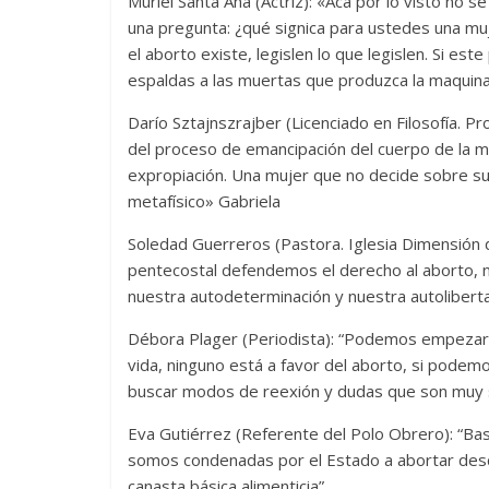
Muriel Santa Ana (Actriz): «Acá por lo visto no s
una pregunta: ¿qué signica para ustedes una muj
el aborto existe, legislen lo que legislen. Si e
espaldas a las muertas que produzca la maquinar
Darío Sztajnszrajber (Licenciado en Filosofía. 
del proceso de emancipación del cuerpo de la m
expropiación. Una mujer que no decide sobre su
metafísico» Gabriela
Soledad Guerreros (Pastora. Iglesia Dimensión 
pentecostal defendemos el derecho al aborto, 
nuestra autodeterminación y nuestra autoliberta
Débora Plager (Periodista): “Podemos empezar 
vida, ninguno está a favor del aborto, si pod
buscar modos de reexión y dudas que son muy sal
Eva Gutiérrez (Referente del Polo Obrero): “Ba
somos condenadas por el Estado a abortar desd
canasta básica alimenticia”