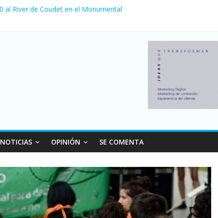
 0 al River de Coudet en el Monumental
nzó su nivel más alto en dos décadas y ya afecta a 400 mil deudores
ilei cerraron 41.000 kioscos: el sector denuncia crisis como en 200
erno con más movimiento y consumo turístico: 4,6 millones de perso
 venta de autos usados en julio: bajó un 12,6% interanual
NOTICIAS
OPINIÓN
SE COMENTA