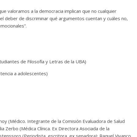
 que valoramos a la democracia implican que no cualquier
 el deber de discriminar qué argumentos cuentan y cuáles no,
emocionales”.
udiantes de Filosofía y Letras de la UBA)
istencia a adolescentes)
oy (Médico. Integrante de la Comisión Evaluadora de Salud
ilia Zerbo (Médica Clínica. Ex Directora Asociada de la
stenssoro (Periodista, escritora, ex senadora); Raquel Vivanco