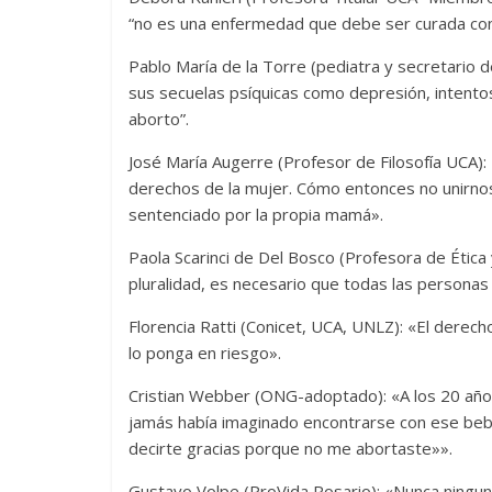
“no es una enfermedad que debe ser curada con 
Pablo María de la Torre (pediatra y secretario d
sus secuelas psíquicas como depresión, intentos 
aborto”.
José María Augerre (Profesor de Filosofía UCA):
derechos de la mujer. Cómo entonces no unirnos
sentenciado por la propia mamá».
Paola Scarinci de Del Bosco (Profesora de Ética y
pluralidad, es necesario que todas las personas
Florencia Ratti (Conicet, UCA, UNLZ): «El derech
lo ponga en riesgo».
Cristian Webber (ONG-adoptado): «A los 20 años 
jamás había imaginado encontrarse con ese bebé
decirte gracias porque no me abortaste»».
Gustavo Volpe (ProVida Rosario): «Nunca ninguna