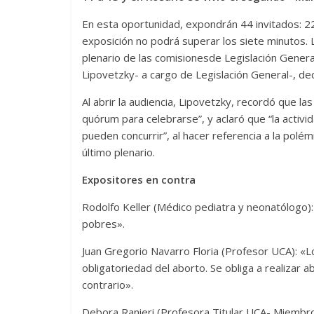
En esta oportunidad, expondrán 44 invitados: 22
exposición no podrá superar los siete minutos. 
plenario de las comisionesde Legislación General,
Lipovetzky- a cargo de Legislación General-, dec
Al abrir la audiencia, Lipovetzky, recordó que l
quórum para celebrarse”, y aclaró que “la activ
pueden concurrir”, al hacer referencia a la polé
último plenario.
Expositores en contra
Rodolfo Keller (Médico pediatra y neonatólogo)
pobres».
Juan Gregorio Navarro Floria (Profesor UCA): «L
obligatoriedad del aborto. Se obliga a realizar 
contrario».
Debora Ranieri (Profesora Titular UCA- Miembr