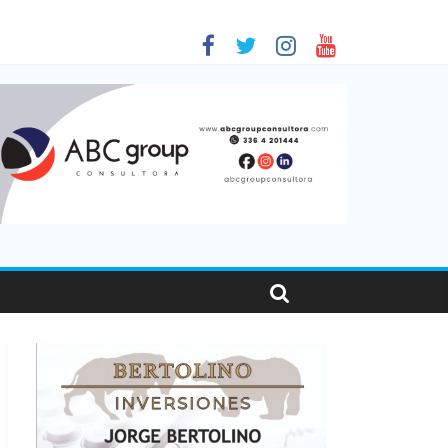
 en Santa Fe
1
nas viajaron por el país, un 5,9% más que en 2025