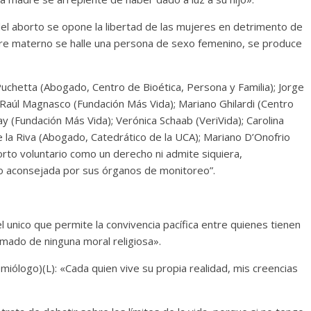
 del aborto se opone la libertad de las mujeres en detrimento de
ntre materno se halle una persona de sexo femenino, se produce
hetta (Abogado, Centro de Bioética, Persona y Familia); Jorge
Raúl Magnasco (Fundación Más Vida); Mariano Ghilardi (Centro
y (Fundación Más Vida); Verónica Schaab (VeriVida); Carolina
 la Riva (Abogado, Catedrático de la UCA); Mariano D’Onofrio
to voluntario como un derecho ni admite siquiera,
 o aconsejada por sus órganos de monitoreo”.
el unico que permite la convivencia pacífica entre quienes tienen
rmado de ninguna moral religiosa».
ólogo)(L): «Cada quien vive su propia realidad, mis creencias