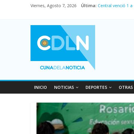
Viernes, Agosto 7, 2026
Última:
Central venció 1 a
La morosidad alca
Desde que asumió M
Vacaciones de invi
Fuerte caída de la
INICIO
NOTICIAS
DEPORTES
OTRAS 