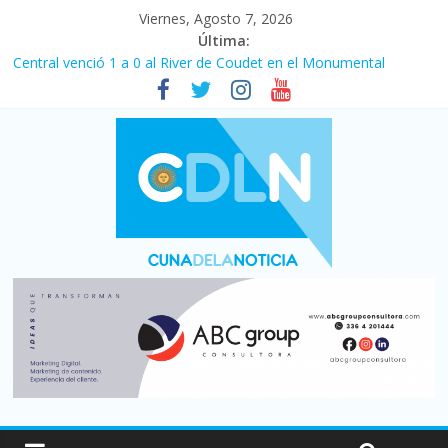
Viernes, Agosto 7, 2026
Última:
Central venció 1 a 0 al River de Coudet en el Monumental
La morosidad alcanzó su nivel más alto en dos décadas y ya
afecta a 400 mil deudores en Santa Fe
Desde que asumió Milei cerraron 41.000 kioscos: el sector
denuncia crisis como en 2001
Vacaciones de invierno con más movimiento y consumo
turístico: 4,6 millones de personas viajaron por el país, un 5,9%
más que en 2025
Fuerte caída de la venta de autos usados en julio: bajó un 12,6%
interanual