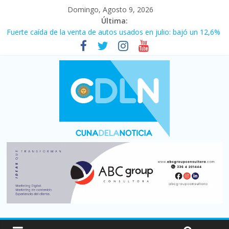
Domingo, Agosto 9, 2026
Última:
Vacaciones de invierno con más movimiento y consumo
turístico: 4,6 millones de personas viajaron por el país, un 5,9%
más que en 2025
Fuerte caída de la venta de autos usados en julio: bajó un 12,6%
interanual
El agro argentino logró un récord histórico de exportaciones en
el primer semestre de 2026
La morosidad alcanzó su nivel más alto en dos décadas y ya
afecta a 400 mil deudores en Santa Fe
Desde que asumió Milei cerraron 41.000 kioscos: el sector
denuncia crisis como en 2001