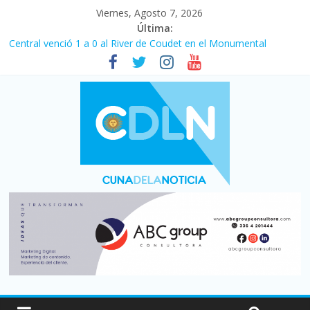
Viernes, Agosto 7, 2026
Última:
Central venció 1 a 0 al River de Coudet en el Monumental
La morosidad alcanzó su nivel más alto en dos décadas y ya
afecta a 400 mil deudores en Santa Fe
Desde que asumió Milei cerraron 41.000 kioscos: el sector
denuncia crisis como en 2001
Vacaciones de invierno con más movimiento y consumo
turístico: 4,6 millones de personas viajaron por el país, un 5,9%
más que en 2025
Fuerte caída de la venta de autos usados en julio: bajó un 12,6%
interanual