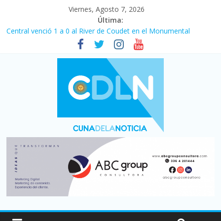
Viernes, Agosto 7, 2026
Última:
Central venció 1 a 0 al River de Coudet en el Monumental
La morosidad alcanzó su nivel más alto en dos décadas y ya
afecta a 400 mil deudores en Santa Fe
Desde que asumió Milei cerraron 41.000 kioscos: el sector
denuncia crisis como en 2001
Vacaciones de invierno con más movimiento y consumo
turístico: 4,6 millones de personas viajaron por el país, un 5,9%
más que en 2025
Fuerte caída de la venta de autos usados en julio: bajó un 12,6%
interanual