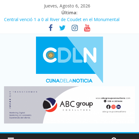
Jueves, Agosto 6, 2026
Última:
Central venció 1 a 0 al River de Coudet en el Monumental
La morosidad alcanzó su nivel más alto en dos décadas y ya
afecta a 400 mil deudores en Santa Fe
Desde que asumió Milei cerraron 41.000 kioscos: el sector
denuncia crisis como en 2001
Vacaciones de invierno con más movimiento y consumo
turístico: 4,6 millones de personas viajaron por el país, un 5,9%
más que en 2025
Fuerte caída de la venta de autos usados en julio: bajó un 12,6%
interanual