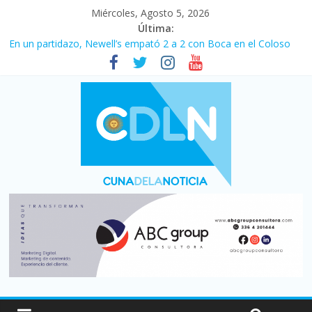
Miércoles, Agosto 5, 2026
Última:
En un partidazo, Newell’s empató 2 a 2 con Boca en el Coloso
del Parque
Vacaciones de invierno con más movimiento y consumo
turístico: 4,6 millones de personas viajaron por el país, un 5,9%
más que en 2025
Fuerte caída de la venta de autos usados en julio: bajó un 12,6%
interanual
Central venció 1 a 0 al River de Coudet en el Monumental
Pullaro mejora sus relaciones con el Gobierno nacional