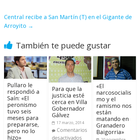
Central recibe a San Martín (T) en el Gigante de
Arroyito
→
También te puede gustar
Pullaro le
«El
Para que la
respondió a
narcosocialis
justicia esté
Saín: «El
mo y el
cerca en Villa
peronismo
ramismo nos
Gobernador
tuvo seis
están
Gálvez
meses para
matando en
17 marzo, 2014
prepararse,
Granadero
Comentarios
pero no lo
Baigorria»
hizo»
desactivados
20 noviembre,