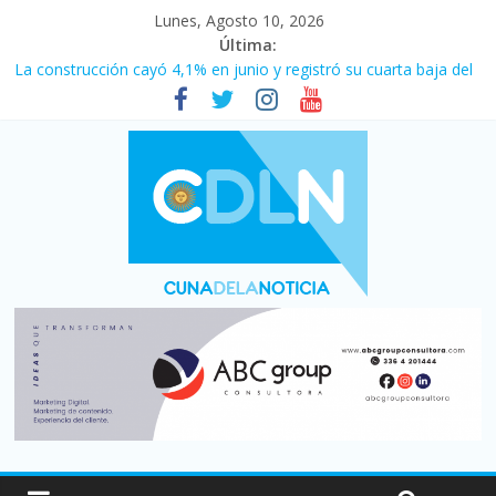
Lunes, Agosto 10, 2026
Última:
La construcción cayó 4,1% en junio y registró su cuarta baja del
año
Duelo internacional: Falleció Jorge Messi, el papá de Leo
El consumo sigue frenado: las ventas minoristas cayeron 3,8 en
julio y acumulan siete meses en baja
Newell’s cayó 2 a 1 ante Defensa y Justicia en Florencio Varela
por la cuarta fecha del Clausura
El agro argentino logró un récord histórico de exportaciones en
el primer semestre de 2026