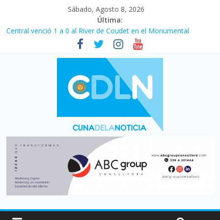
Sábado, Agosto 8, 2026
Última:
Central venció 1 a 0 al River de Coudet en el Monumental
La morosidad alcanzó su nivel más alto en dos décadas y ya
afecta a 400 mil deudores en Santa Fe
Desde que asumió Milei cerraron 41.000 kioscos: el sector
denuncia crisis como en 2001
Vacaciones de invierno con más movimiento y consumo
turístico: 4,6 millones de personas viajaron por el país, un 5,9%
más que en 2025
Fuerte caída de la venta de autos usados en julio: bajó un 12,6%
interanual