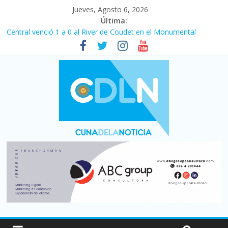
Jueves, Agosto 6, 2026
Última:
Central venció 1 a 0 al River de Coudet en el Monumental
La morosidad alcanzó su nivel más alto en dos décadas y ya
afecta a 400 mil deudores en Santa Fe
Desde que asumió Milei cerraron 41.000 kioscos: el sector
denuncia crisis como en 2001
Vacaciones de invierno con más movimiento y consumo
turístico: 4,6 millones de personas viajaron por el país, un 5,9%
más que en 2025
Fuerte caída de la venta de autos usados en julio: bajó un 12,6%
interanual