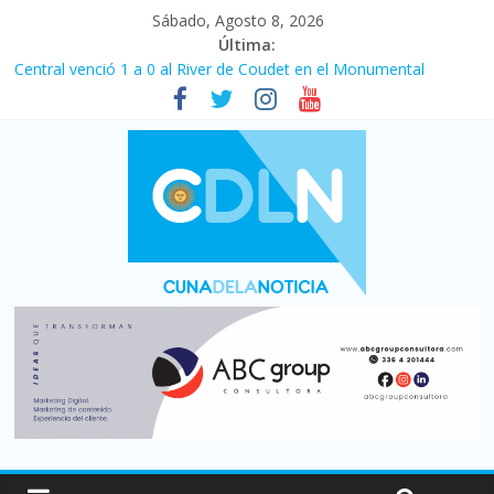
Sábado, Agosto 8, 2026
Última:
Central venció 1 a 0 al River de Coudet en el Monumental
La morosidad alcanzó su nivel más alto en dos décadas y ya
afecta a 400 mil deudores en Santa Fe
Desde que asumió Milei cerraron 41.000 kioscos: el sector
denuncia crisis como en 2001
Vacaciones de invierno con más movimiento y consumo
turístico: 4,6 millones de personas viajaron por el país, un 5,9%
más que en 2025
Fuerte caída de la venta de autos usados en julio: bajó un 12,6%
interanual