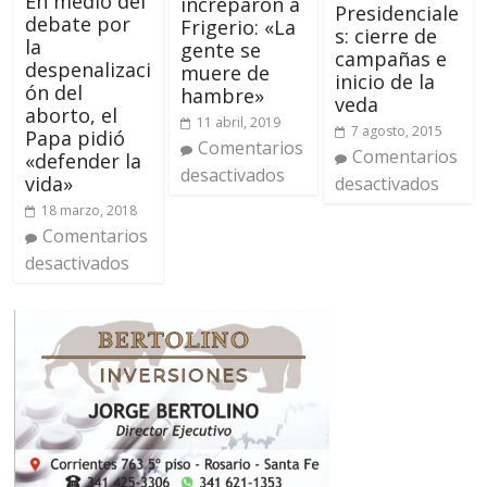
En medio del
increparon a
Presidenciale
debate por
Frigerio: «La
s: cierre de
la
gente se
campañas e
despenalizaci
muere de
inicio de la
ón del
hambre»
veda
aborto, el
11 abril, 2019
7 agosto, 2015
Papa pidió
Comentarios
Comentarios
«defender la
desactivados
vida»
desactivados
18 marzo, 2018
Comentarios
desactivados