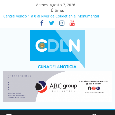
Viernes, Agosto 7, 2026
Última:
Central venció 1 a 0 al River de Coudet en el Monumental
La morosidad alcanzó su nivel más alto en dos décadas y ya
afecta a 400 mil deudores en Santa Fe
Desde que asumió Milei cerraron 41.000 kioscos: el sector
denuncia crisis como en 2001
Vacaciones de invierno con más movimiento y consumo
turístico: 4,6 millones de personas viajaron por el país, un 5,9%
más que en 2025
Fuerte caída de la venta de autos usados en julio: bajó un 12,6%
interanual