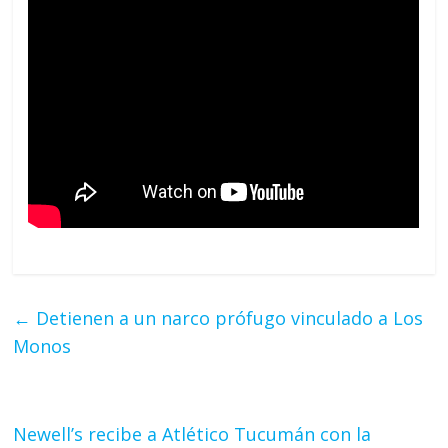
←
Detienen a un narco prófugo vinculado a Los
Monos
Newell’s recibe a Atlético Tucumán con la