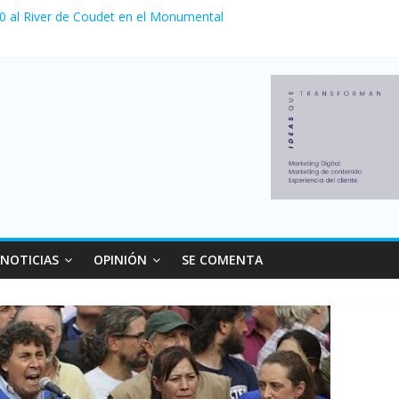
 0 al River de Coudet en el Monumental
nzó su nivel más alto en dos décadas y ya afecta a 400 mil deudores
ilei cerraron 41.000 kioscos: el sector denuncia crisis como en 200
erno con más movimiento y consumo turístico: 4,6 millones de perso
 venta de autos usados en julio: bajó un 12,6% interanual
NOTICIAS
OPINIÓN
SE COMENTA