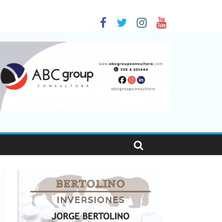
 en Santa Fe
1
nas viajaron por el país, un 5,9% más que en 2025