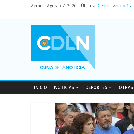
Viernes, Agosto 7, 2026
Última:
Central venció 1 a
La morosidad alca
Desde que asumió M
Vacaciones de invi
Fuerte caída de la
INICIO
NOTICIAS
DEPORTES
OTRAS 