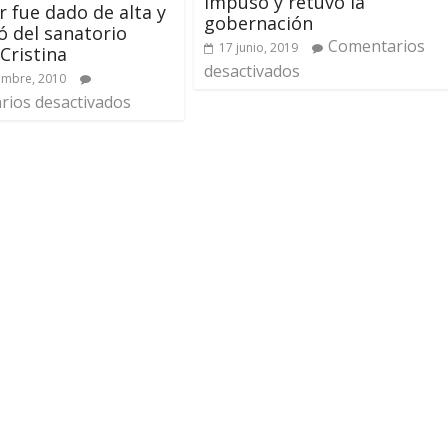
impuso y retuvo la
r fue dado de alta y
gobernación
ró del sanatorio
Comentarios
17 junio, 2019
 Cristina
desactivados
embre, 2010
ios desactivados