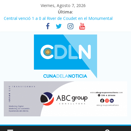
Viernes, Agosto 7, 2026
Última:
Central venció 1 a 0 al River de Coudet en el Monumental
La morosidad alcanzó su nivel más alto en dos décadas y ya
afecta a 400 mil deudores en Santa Fe
Desde que asumió Milei cerraron 41.000 kioscos: el sector
denuncia crisis como en 2001
Vacaciones de invierno con más movimiento y consumo
turístico: 4,6 millones de personas viajaron por el país, un 5,9%
más que en 2025
Fuerte caída de la venta de autos usados en julio: bajó un 12,6%
interanual