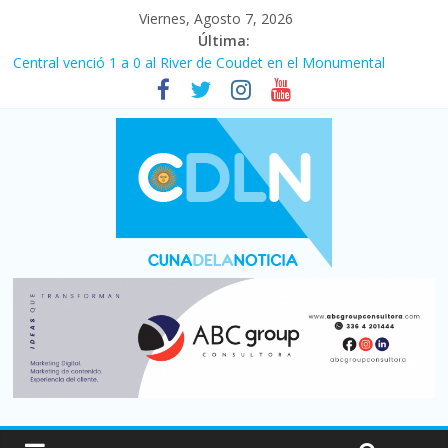
Viernes, Agosto 7, 2026
Última:
Central venció 1 a 0 al River de Coudet en el Monumental
La morosidad alcanzó su nivel más alto en dos décadas y ya
afecta a 400 mil deudores en Santa Fe
Desde que asumió Milei cerraron 41.000 kioscos: el sector
denuncia crisis como en 2001
Vacaciones de invierno con más movimiento y consumo
turístico: 4,6 millones de personas viajaron por el país, un 5,9%
más que en 2025
Fuerte caída de la venta de autos usados en julio: bajó un 12,6%
interanual