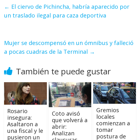
←
El ciervo de Pichincha, habría aparecido por
un traslado ilegal para caza deportiva
Mujer se descompensó en un ómnibus y falleció
a pocas cuadras de la Terminal
→
También te puede gustar
Gremios
Rosario
Coto avisó
locales
insegura:
que volverá a
comienzan a
Asaltaron a
abrir:
tomar
una fiscal y le
Analizan
postura de
pusieron un
clausuras