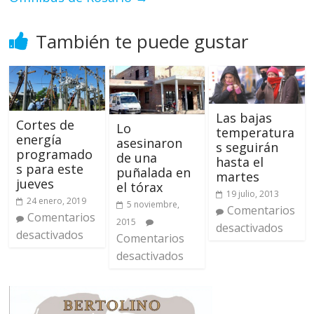
También te puede gustar
Las bajas
Cortes de
Lo
temperatura
energía
asesinaron
s seguirán
programado
de una
hasta el
s para este
puñalada en
martes
jueves
el tórax
19 julio, 2013
24 enero, 2019
5 noviembre,
Comentarios
Comentarios
2015
desactivados
desactivados
Comentarios
desactivados