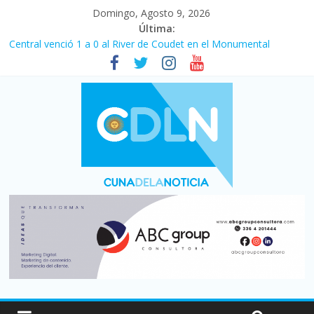
Domingo, Agosto 9, 2026
Última:
Central venció 1 a 0 al River de Coudet en el Monumental
La morosidad alcanzó su nivel más alto en dos décadas y ya
afecta a 400 mil deudores en Santa Fe
Desde que asumió Milei cerraron 41.000 kioscos: el sector
denuncia crisis como en 2001
Vacaciones de invierno con más movimiento y consumo
turístico: 4,6 millones de personas viajaron por el país, un 5,9%
más que en 2025
Fuerte caída de la venta de autos usados en julio: bajó un 12,6%
interanual