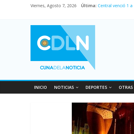
Viernes, Agosto 7, 2026
Última:
Central venció 1 a
La morosidad alca
Desde que asumió M
Vacaciones de invi
Fuerte caída de la
INICIO
NOTICIAS
DEPORTES
OTRAS 