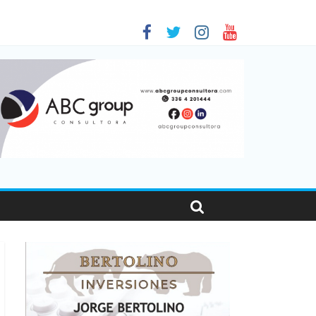
 en Santa Fe
1
nas viajaron por el país, un 5,9% más que en 2025