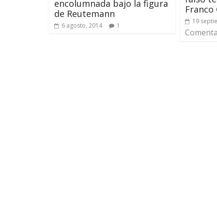
encolumnada bajo la figura
Franco
de Reutemann
19 septi
6 agosto, 2014
1
Comentar