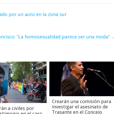
lado por un auto en la zona sur
ncisco: ‘‘La homosexualidad parece ser una moda’’
Crearán una comisión para
investigar el asesinato de
án a civiles por
Trasante en el Concejo
estimonio en el caso