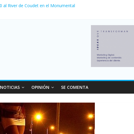
 0 al River de Coudet en el Monumental
nzó su nivel más alto en dos décadas y ya afecta a 400 mil deudores
ilei cerraron 41.000 kioscos: el sector denuncia crisis como en 200
erno con más movimiento y consumo turístico: 4,6 millones de perso
 venta de autos usados en julio: bajó un 12,6% interanual
NOTICIAS
OPINIÓN
SE COMENTA