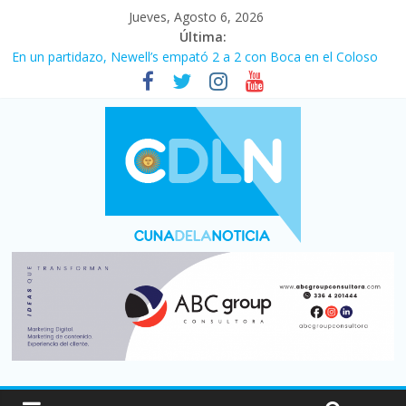
Jueves, Agosto 6, 2026
Última:
En un partidazo, Newell’s empató 2 a 2 con Boca en el Coloso
del Parque
Vacaciones de invierno con más movimiento y consumo
turístico: 4,6 millones de personas viajaron por el país, un 5,9%
más que en 2025
Fuerte caída de la venta de autos usados en julio: bajó un 12,6%
interanual
Central venció 1 a 0 al River de Coudet en el Monumental
Pullaro mejora sus relaciones con el Gobierno nacional