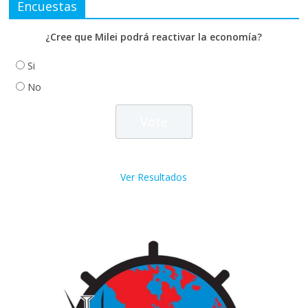
Encuestas
¿Cree que Milei podrá reactivar la economía?
Si
No
Ver Resultados