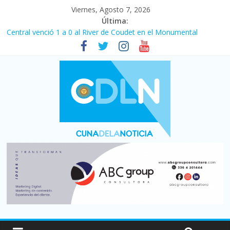
Viernes, Agosto 7, 2026
Última:
Central venció 1 a 0 al River de Coudet en el Monumental
La morosidad alcanzó su nivel más alto en dos décadas y ya
afecta a 400 mil deudores en Santa Fe
Desde que asumió Milei cerraron 41.000 kioscos: el sector
denuncia crisis como en 2001
Vacaciones de invierno con más movimiento y consumo
turístico: 4,6 millones de personas viajaron por el país, un 5,9%
más que en 2025
Fuerte caída de la venta de autos usados en julio: bajó un 12,6%
interanual