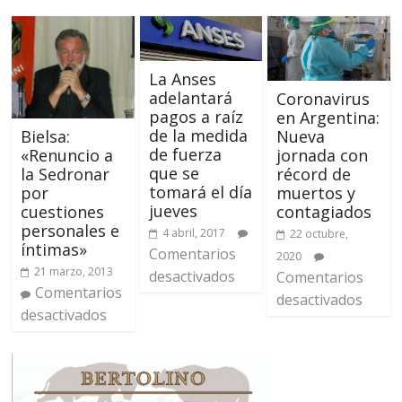
La Anses
adelantará
Coronavirus
pagos a raíz
en Argentina:
de la medida
Nueva
Bielsa:
de fuerza
jornada con
«Renuncio a
que se
récord de
la Sedronar
tomará el día
muertos y
por
jueves
contagiados
cuestiones
personales e
4 abril, 2017
22 octubre,
íntimas»
Comentarios
2020
21 marzo, 2013
desactivados
Comentarios
Comentarios
desactivados
desactivados