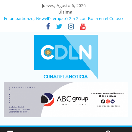
Jueves, Agosto 6, 2026
Última:
En un partidazo, Newell’s empató 2 a 2 con Boca en el Coloso
del Parque
Vacaciones de invierno con más movimiento y consumo
turístico: 4,6 millones de personas viajaron por el país, un 5,9%
más que en 2025
Fuerte caída de la venta de autos usados en julio: bajó un 12,6%
interanual
Central venció 1 a 0 al River de Coudet en el Monumental
Pullaro mejora sus relaciones con el Gobierno nacional