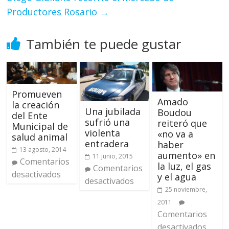
Productores Rosario
→
También te puede gustar
Promueven
Amado
la creación
Una jubilada
Boudou
del Ente
sufrió una
reiteró que
Municipal de
violenta
«no va a
salud animal
entradera
haber
13 agosto, 2014
aumento» en
11 junio, 2015
Comentarios
la luz, el gas
Comentarios
desactivados
y el agua
desactivados
25 noviembre,
2011
Comentarios
desactivados