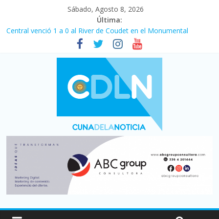
Sábado, Agosto 8, 2026
Última:
Central venció 1 a 0 al River de Coudet en el Monumental
La morosidad alcanzó su nivel más alto en dos décadas y ya
afecta a 400 mil deudores en Santa Fe
Desde que asumió Milei cerraron 41.000 kioscos: el sector
denuncia crisis como en 2001
Vacaciones de invierno con más movimiento y consumo
turístico: 4,6 millones de personas viajaron por el país, un 5,9%
más que en 2025
Fuerte caída de la venta de autos usados en julio: bajó un 12,6%
interanual