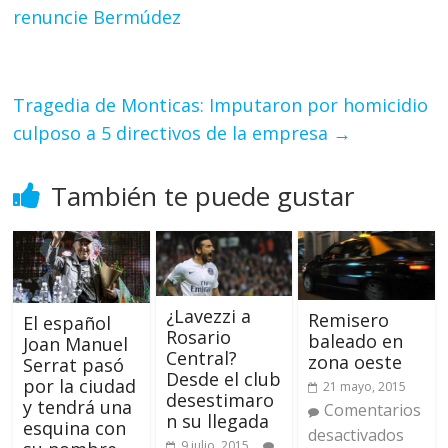
renuncie Bermúdez
Tragedia de Monticas: Imputaron por homicidio
culposo a 5 directivos de la empresa
→
También te puede gustar
¿Lavezzi a
Remisero
El español
Rosario
baleado en
Joan Manuel
Central?
zona oeste
Serrat pasó
Desde el club
por la ciudad
21 mayo, 2015
desestimaro
y tendrá una
Comentarios
n su llegada
esquina con
desactivados
9 julio, 2015