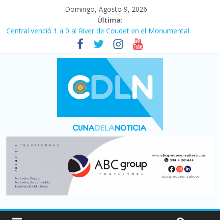
Domingo, Agosto 9, 2026
Última:
Central venció 1 a 0 al River de Coudet en el Monumental
La morosidad alcanzó su nivel más alto en dos décadas y ya
afecta a 400 mil deudores en Santa Fe
Desde que asumió Milei cerraron 41.000 kioscos: el sector
denuncia crisis como en 2001
Vacaciones de invierno con más movimiento y consumo
turístico: 4,6 millones de personas viajaron por el país, un 5,9%
más que en 2025
Fuerte caída de la venta de autos usados en julio: bajó un 12,6%
interanual