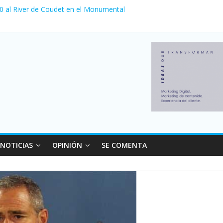
 0 al River de Coudet en el Monumental
nzó su nivel más alto en dos décadas y ya afecta a 400 mil deudores
ilei cerraron 41.000 kioscos: el sector denuncia crisis como en 200
erno con más movimiento y consumo turístico: 4,6 millones de perso
 venta de autos usados en julio: bajó un 12,6% interanual
NOTICIAS
OPINIÓN
SE COMENTA