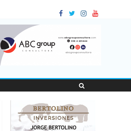
 en Santa Fe
1
nas viajaron por el país, un 5,9% más que en 2025