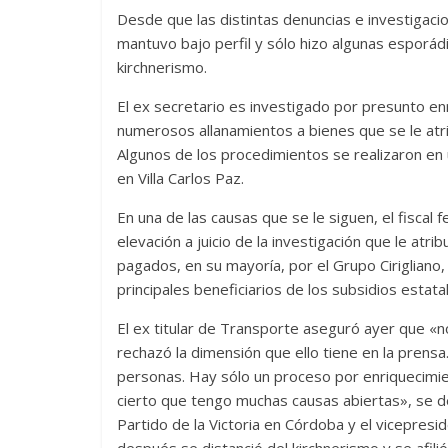
Desde que las distintas denuncias e investigacio
mantuvo bajo perfil y sólo hizo algunas esporádi
kirchnerismo.
El ex secretario es investigado por presunto enriq
numerosos allanamientos a bienes que se le atri
Algunos de los procedimientos se realizaron en 
en Villa Carlos Paz.
En una de las causas que se le siguen, el fiscal f
elevación a juicio de la investigación que le atr
pagados, en su mayoría, por el Grupo Ciriglian
principales beneficiarios de los subsidios estata
El ex titular de Transporte aseguró ayer que «n
rechazó la dimensión que ello tiene en la prens
personas. Hay sólo un proceso por enriquecimiento
cierto que tengo muchas causas abiertas», se de
Partido de la Victoria en Córdoba y el vicepres
después se distanció del kirchnerismo y se afili