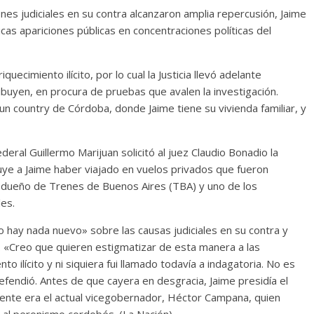
nes judiciales en su contra alcanzaron amplia repercusión, Jaime
cas apariciones públicas en concentraciones políticas del
uecimiento ilícito, por lo cual la Justicia llevó adelante
buyen, en procura de pruebas que avalen la investigación.
un country de Córdoba, donde Jaime tiene su vivienda familiar, y
ederal Guillermo Marijuan solicitó al juez Claudio Bonadio la
ibuye a Jaime haber viajado en vuelos privados que fueron
o, dueño de Trenes de Buenos Aires (TBA) y uno de los
les.
o hay nada nuevo» sobre las causas judiciales en su contra y
a. «Creo que quieren estigmatizar de esta manera a las
 ilícito y ni siquiera fui llamado todavía a indagatoria. No es
fendió. Antes de que cayera en desgracia, Jaime presidía el
idente era el actual vicegobernador, Héctor Campana, quien
ó al peronismo cordobés. (La Nación)