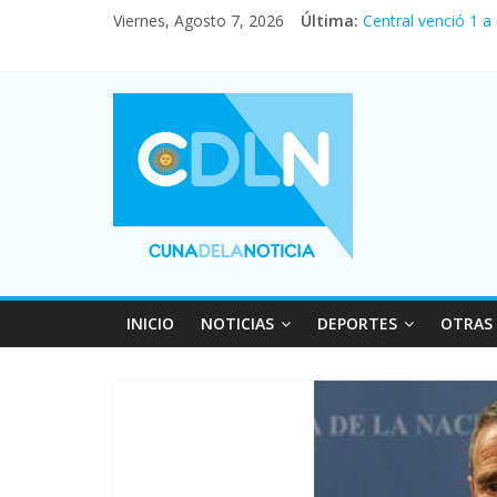
Viernes, Agosto 7, 2026
Última:
Central venció 1 a
La morosidad alca
Desde que asumió M
Vacaciones de invi
Fuerte caída de la
INICIO
NOTICIAS
DEPORTES
OTRAS 