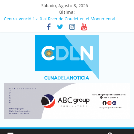
Sábado, Agosto 8, 2026
Última:
Central venció 1 a 0 al River de Coudet en el Monumental
La morosidad alcanzó su nivel más alto en dos décadas y ya
afecta a 400 mil deudores en Santa Fe
Desde que asumió Milei cerraron 41.000 kioscos: el sector
denuncia crisis como en 2001
Vacaciones de invierno con más movimiento y consumo
turístico: 4,6 millones de personas viajaron por el país, un 5,9%
más que en 2025
Fuerte caída de la venta de autos usados en julio: bajó un 12,6%
interanual