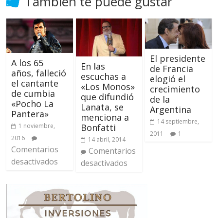
También te puede gustar
El presidente
A los 65
En las
de Francia
años, falleció
escuchas a
elogió el
el cantante
«Los Monos»
crecimiento
de cumbia
que difundió
de la
«Pocho La
Lanata, se
Argentina
Pantera»
menciona a
14 septiembre,
Bonfatti
1 noviembre,
2011
1
2016
14 abril, 2014
Comentarios
Comentarios
desactivados
desactivados