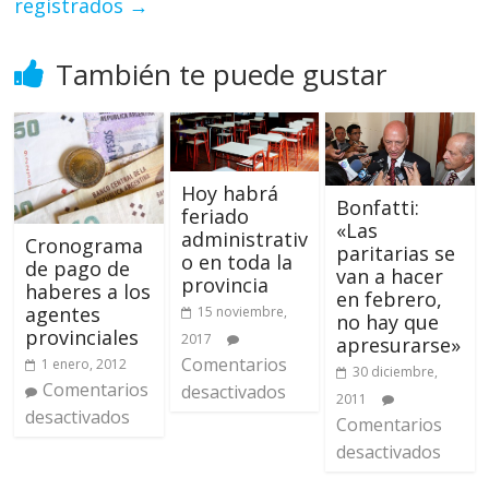
registrados
→
También te puede gustar
Hoy habrá
Bonfatti:
feriado
«Las
administrativ
Cronograma
paritarias se
o en toda la
de pago de
van a hacer
provincia
haberes a los
en febrero,
agentes
15 noviembre,
no hay que
provinciales
2017
apresurarse»
Comentarios
1 enero, 2012
30 diciembre,
Comentarios
desactivados
2011
desactivados
Comentarios
desactivados