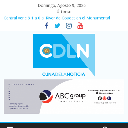
Domingo, Agosto 9, 2026
Última:
Central venció 1 a 0 al River de Coudet en el Monumental
La morosidad alcanzó su nivel más alto en dos décadas y ya
afecta a 400 mil deudores en Santa Fe
Desde que asumió Milei cerraron 41.000 kioscos: el sector
denuncia crisis como en 2001
Vacaciones de invierno con más movimiento y consumo
turístico: 4,6 millones de personas viajaron por el país, un 5,9%
más que en 2025
Fuerte caída de la venta de autos usados en julio: bajó un 12,6%
interanual