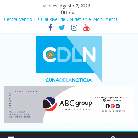
Viernes, Agosto 7, 2026
Última:
Central venció 1 a 0 al River de Coudet en el Monumental
La morosidad alcanzó su nivel más alto en dos décadas y ya
afecta a 400 mil deudores en Santa Fe
Desde que asumió Milei cerraron 41.000 kioscos: el sector
denuncia crisis como en 2001
Vacaciones de invierno con más movimiento y consumo
turístico: 4,6 millones de personas viajaron por el país, un 5,9%
más que en 2025
Fuerte caída de la venta de autos usados en julio: bajó un 12,6%
interanual