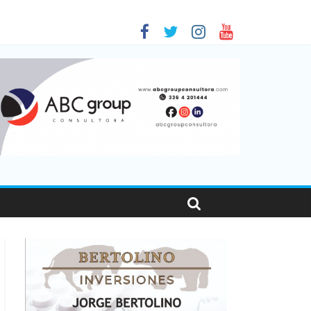
en Santa Fe
as viajaron por el país, un 5,9% más que en 2025