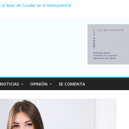
 0 al River de Coudet en el Monumental
zó su nivel más alto en dos décadas y ya afecta a 400 mil deudores 
ilei cerraron 41.000 kioscos: el sector denuncia crisis como en 2001
erno con más movimiento y consumo turístico: 4,6 millones de person
venta de autos usados en julio: bajó un 12,6% interanual
NOTICIAS
OPINIÓN
SE COMENTA