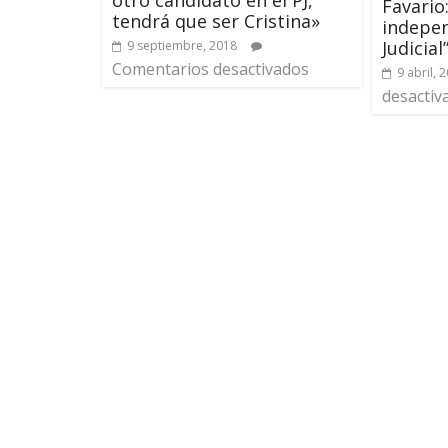
otro candidato en el PJ,
Favario:
tendrá que ser Cristina»
indepen
Judicial
9 septiembre, 2018
Comentarios desactivados
9 abril, 
desactiv