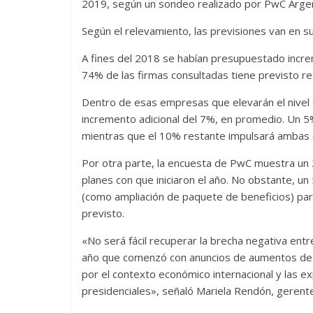
2019, según un sondeo realizado por PwC Argen
Según el relevamiento, las previsiones van en sub
A fines del 2018 se habían presupuestado incre
74% de las firmas consultadas tiene previsto real
Dentro de esas empresas que elevarán el nive
incremento adicional del 7%, en promedio. Un 5
mientras que el 10% restante impulsará ambas 
Por otra parte, la encuesta de PwC muestra un
planes con que iniciaron el año. No obstante, u
(como ampliación de paquete de beneficios) para
previsto.
«No será fácil recuperar la brecha negativa entr
año que comenzó con anuncios de aumentos de lo
por el contexto económico internacional y las ex
presidenciales», señaló Mariela Rendón, geren