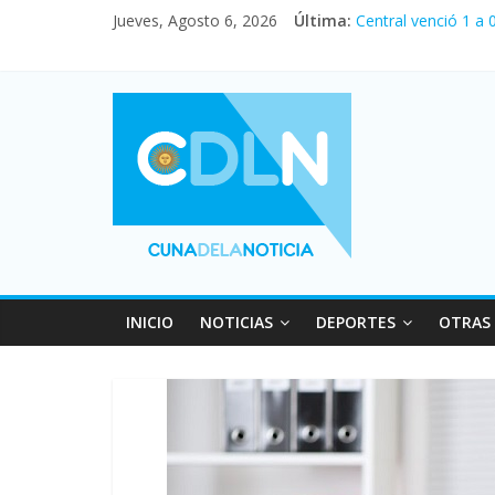
Jueves, Agosto 6, 2026
Última:
Central venció 1 a
La morosidad alcan
Desde que asumió M
Vacaciones de invi
Fuerte caída de la 
INICIO
NOTICIAS
DEPORTES
OTRAS 