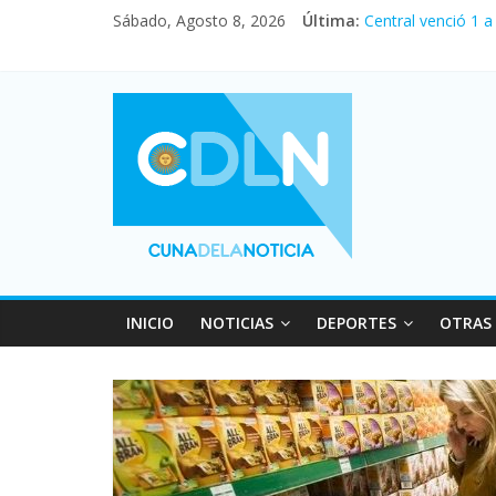
Sábado, Agosto 8, 2026
Última:
Central venció 1 
La morosidad alca
Desde que asumió 
Vacaciones de inv
Fuerte caída de la
INICIO
NOTICIAS
DEPORTES
OTRAS 