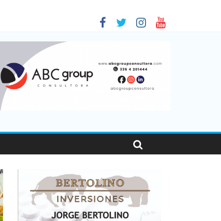
 en Santa Fe
01
nas viajaron por el país, un 5,9% más que en 2025