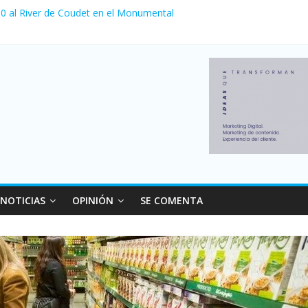
a 0 al River de Coudet en el Monumental
nzó su nivel más alto en dos décadas y ya afecta a 400 mil deudores
Milei cerraron 41.000 kioscos: el sector denuncia crisis como en 20
ierno con más movimiento y consumo turístico: 4,6 millones de perso
 venta de autos usados en julio: bajó un 12,6% interanual
NOTICIAS
OPINIÓN
SE COMENTA