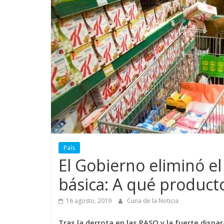
País
El Gobierno eliminó el
básica: A qué product
16 agosto, 2019
Cuna de la Noticia
Tras la derrota en las PASO y la fuerte dispa