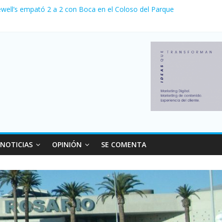
ewell’s empató 2 a 2 con Boca en el Coloso del Parque
erno con más movimiento y consumo turístico: 4,6 millones de person
venta de autos usados en julio: bajó un 12,6% interanual
 0 al River de Coudet en el Monumental
relaciones con el Gobierno nacional
NOTICIAS
OPINIÓN
SE COMENTA