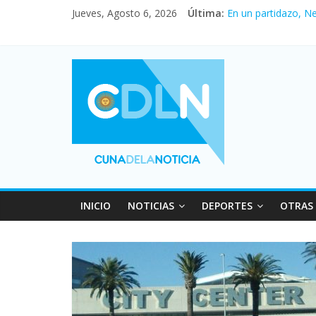
Jueves, Agosto 6, 2026
Última:
En un partidazo, N
Vacaciones de invi
Fuerte caída de la 
Central venció 1 a
Pullaro mejora sus 
INICIO
NOTICIAS
DEPORTES
OTRAS 