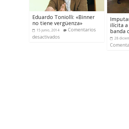
Eduardo Toniolli: «Binner
Imputar
no tiene vergüenza»
ilícita
Comentarios
banda d
15 junio, 2014
desactivados
28 dicie
Comentar