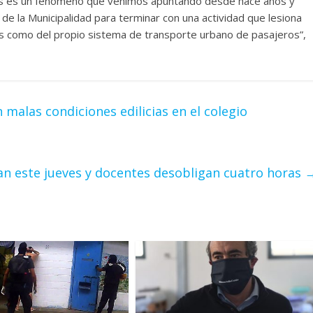
chos es un fenómeno que venimos apuntando desde hace años y
 de la Municipalidad para terminar con una actividad que lesiona
es como del propio sistema de transporte urbano de pasajeros”,
 malas condiciones edilicias en el colegio
an este jueves y docentes desobligan cuatro horas