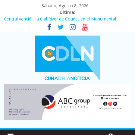
Sábado, Agosto 8, 2026
Última:
Central venció 1 a 0 al River de Coudet en el Monumental
La morosidad alcanzó su nivel más alto en dos décadas y ya
afecta a 400 mil deudores en Santa Fe
Desde que asumió Milei cerraron 41.000 kioscos: el sector
denuncia crisis como en 2001
Vacaciones de invierno con más movimiento y consumo
turístico: 4,6 millones de personas viajaron por el país, un 5,9%
más que en 2025
Fuerte caída de la venta de autos usados en julio: bajó un 12,6%
interanual