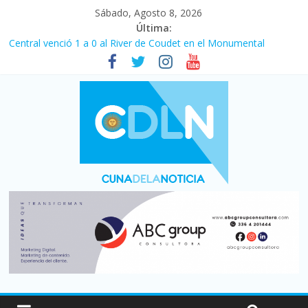
Sábado, Agosto 8, 2026
Última:
Central venció 1 a 0 al River de Coudet en el Monumental
La morosidad alcanzó su nivel más alto en dos décadas y ya
afecta a 400 mil deudores en Santa Fe
Desde que asumió Milei cerraron 41.000 kioscos: el sector
denuncia crisis como en 2001
Vacaciones de invierno con más movimiento y consumo
turístico: 4,6 millones de personas viajaron por el país, un 5,9%
más que en 2025
Fuerte caída de la venta de autos usados en julio: bajó un 12,6%
interanual