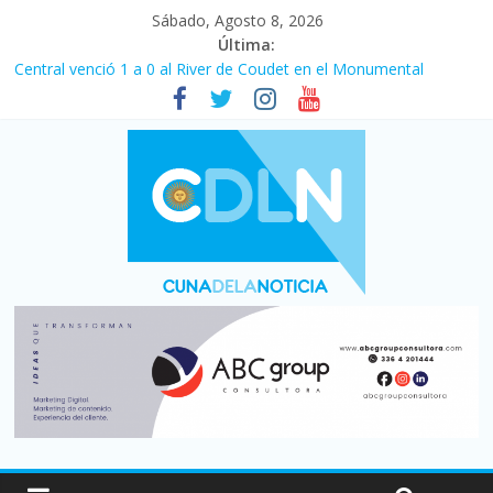
Sábado, Agosto 8, 2026
Última:
Central venció 1 a 0 al River de Coudet en el Monumental
La morosidad alcanzó su nivel más alto en dos décadas y ya
afecta a 400 mil deudores en Santa Fe
Desde que asumió Milei cerraron 41.000 kioscos: el sector
denuncia crisis como en 2001
Vacaciones de invierno con más movimiento y consumo
turístico: 4,6 millones de personas viajaron por el país, un 5,9%
más que en 2025
Fuerte caída de la venta de autos usados en julio: bajó un 12,6%
interanual