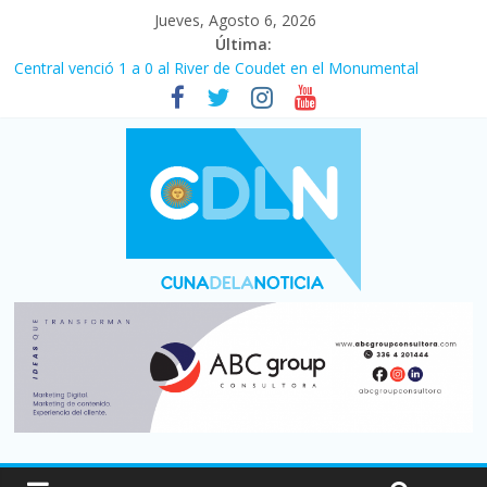
Jueves, Agosto 6, 2026
Última:
Central venció 1 a 0 al River de Coudet en el Monumental
La morosidad alcanzó su nivel más alto en dos décadas y ya
afecta a 400 mil deudores en Santa Fe
Desde que asumió Milei cerraron 41.000 kioscos: el sector
denuncia crisis como en 2001
Vacaciones de invierno con más movimiento y consumo
turístico: 4,6 millones de personas viajaron por el país, un 5,9%
más que en 2025
Fuerte caída de la venta de autos usados en julio: bajó un 12,6%
interanual