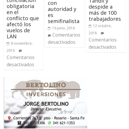
conciliación
Tandil y
con
obligatoria
despide a
autoridad y
en el
más de 100
es
conflicto que
trabajadores
semifinalista
afectó los
12 octubre,
19 junio, 2016
vuelos de
2018
Comentarios
LAN
Comentarios
desactivados
8 noviembre,
desactivados
2010
Comentarios
desactivados