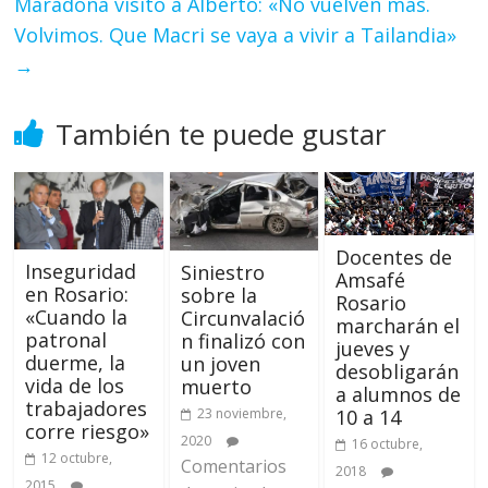
Maradona visitó a Alberto: «No vuelven más.
Volvimos. Que Macri se vaya a vivir a Tailandia»
→
También te puede gustar
Docentes de
Inseguridad
Siniestro
Amsafé
en Rosario:
sobre la
Rosario
«Cuando la
Circunvalació
marcharán el
patronal
n finalizó con
jueves y
duerme, la
un joven
desobligarán
vida de los
muerto
a alumnos de
trabajadores
10 a 14
23 noviembre,
corre riesgo»
2020
16 octubre,
12 octubre,
Comentarios
2018
2015