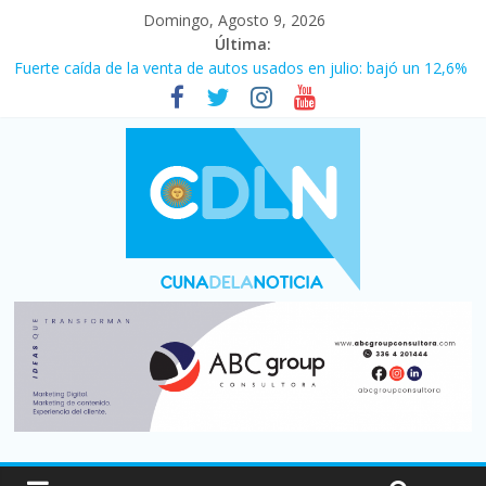
Domingo, Agosto 9, 2026
Última:
Fuerte caída de la venta de autos usados en julio: bajó un 12,6%
interanual
El agro argentino logró un récord histórico de exportaciones en
el primer semestre de 2026
La morosidad alcanzó su nivel más alto en dos décadas y ya
afecta a 400 mil deudores en Santa Fe
Desde que asumió Milei cerraron 41.000 kioscos: el sector
denuncia crisis como en 2001
Vacaciones de invierno con más movimiento y consumo
turístico: 4,6 millones de personas viajaron por el país, un 5,9%
más que en 2025