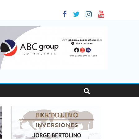
 en Santa Fe
01
nas viajaron por el país, un 5,9% más que en 2025