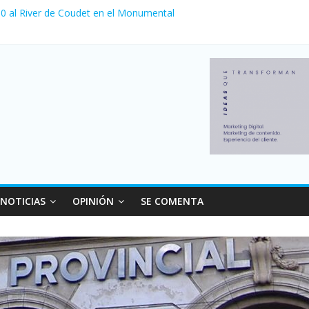
a 0 al River de Coudet en el Monumental
nzó su nivel más alto en dos décadas y ya afecta a 400 mil deudores
Milei cerraron 41.000 kioscos: el sector denuncia crisis como en 20
ierno con más movimiento y consumo turístico: 4,6 millones de perso
 venta de autos usados en julio: bajó un 12,6% interanual
NOTICIAS
OPINIÓN
SE COMENTA