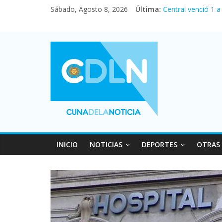
Sábado, Agosto 8, 2026
Última:
Central venció 1 
La morosidad alca
Desde que asumió 
Vacaciones de inv
Fuerte caída de la
INICIO
NOTICIAS
DEPORTES
OTRAS 