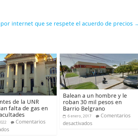
 por internet que se respete el acuerdo de precios
Balean a un hombre y le
ntes de la UNR
roban 30 mil pesos en
an falta de gas en
Barrio Belgrano
facultades
Comentarios
6 enero, 2017
Comentarios
2022
desactivados
ados