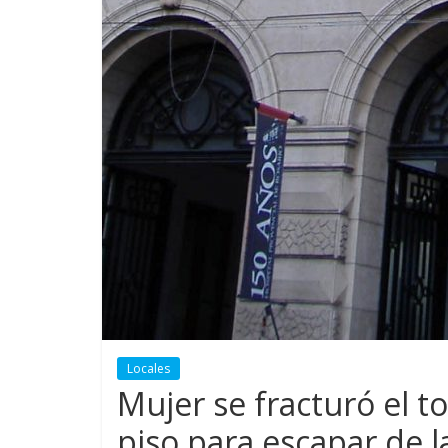
Locales
Mujer se fracturó el to
piso para escapar de 