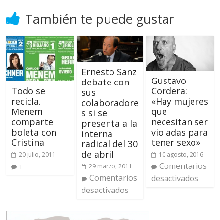
También te puede gustar
Ernesto Sanz
Gustavo
debate con
Todo se
Cordera:
sus
recicla.
«Hay mujeres
colaboradore
Menem
que
s si se
comparte
necesitan ser
presenta a la
boleta con
violadas para
interna
Cristina
tener sexo»
radical del 30
de abril
20 julio, 2011
10 agosto, 2016
Comentarios
29 marzo, 2011
1
Comentarios
desactivados
desactivados