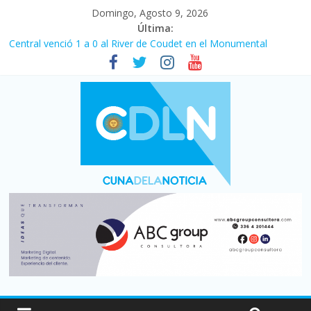
Domingo, Agosto 9, 2026
Última:
Central venció 1 a 0 al River de Coudet en el Monumental
La morosidad alcanzó su nivel más alto en dos décadas y ya
afecta a 400 mil deudores en Santa Fe
Desde que asumió Milei cerraron 41.000 kioscos: el sector
denuncia crisis como en 2001
Vacaciones de invierno con más movimiento y consumo
turístico: 4,6 millones de personas viajaron por el país, un 5,9%
más que en 2025
Fuerte caída de la venta de autos usados en julio: bajó un 12,6%
interanual