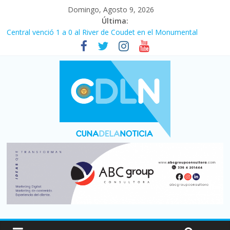
Domingo, Agosto 9, 2026
Última:
Central venció 1 a 0 al River de Coudet en el Monumental
La morosidad alcanzó su nivel más alto en dos décadas y ya
afecta a 400 mil deudores en Santa Fe
Desde que asumió Milei cerraron 41.000 kioscos: el sector
denuncia crisis como en 2001
Vacaciones de invierno con más movimiento y consumo
turístico: 4,6 millones de personas viajaron por el país, un 5,9%
más que en 2025
Fuerte caída de la venta de autos usados en julio: bajó un 12,6%
interanual