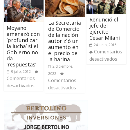
Renunció el
La Secretaría
jefe del
Moyano
de Comercio
ejército
amenazó con
de la nación
César Milani
‘profundizar
autoriz´ó un
24 junio, 2015
la lucha’ si el
aumento en
Comentarios
Gobierno no
el precio de
da
la harina
desactivados
‘respuestas’
2 diciembre,
9 julio, 2012
2022
Comentarios
Comentarios
desactivados
desactivados